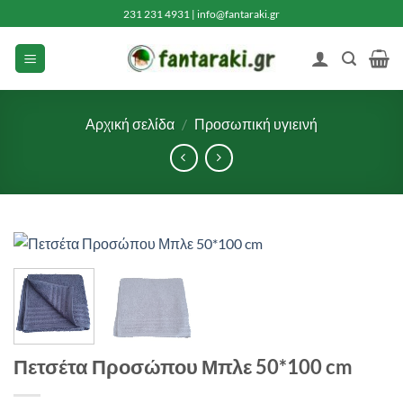
Μετάβαση
231 231 4931
|
info@fantaraki.gr
στο
περιεχόμενο
Αρχική σελίδα
/
Προσωπική υγιεινή
Πετσέτα Προσώπου Μπλε 50*100 cm