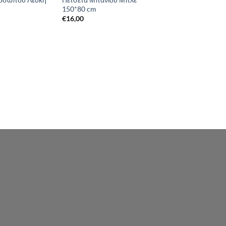
150*80 cm
€
16,00