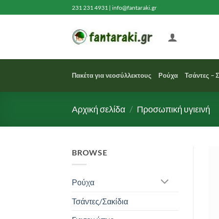
Μετάβαση
231 231 4931
|
info@fantaraki.gr
στο
περιεχόμενο
Πακέτα για νεοσύλλεκτους
Ρούχα
Τσάντες – 
Αρχική σελίδα
/
Προσωπική υγιεινή
BROWSE
Ρούχα
Τσάντες/Σακίδια