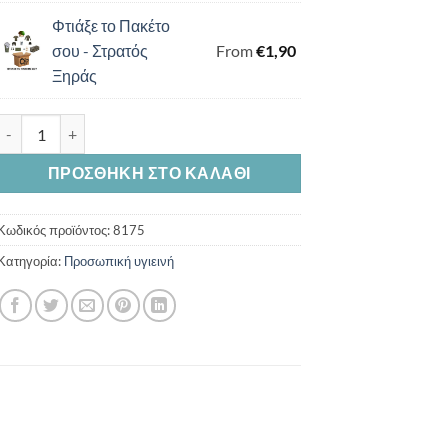
Φτιάξε το Πακέτο
σου - Στρατός
From
€
1,90
Ξηράς
Πετσέτα Ε.Σ Προσώπου 85*50 cm ποσότητα
ΠΡΟΣΘΉΚΗ ΣΤΟ ΚΑΛΆΘΙ
Κωδικός προϊόντος:
8175
Κατηγορία:
Προσωπική υγιεινή