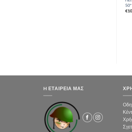
140*70 cm
50*
€
16,00
€
10
H ΕΤΑΙΡΕΙΑ ΜΑΣ
ΧΡΉ
Οδη
Κέν
Χρή
Σχετ