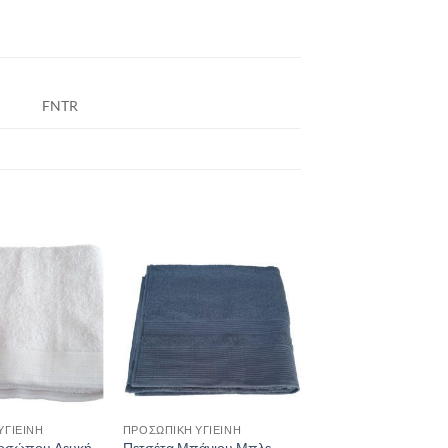
FNTR
ΥΓΙΕΙΝΉ
ΠΡΟΣΩΠΙΚΉ ΥΓΙΕΙΝΉ
ροσώπου Λευκή
Πετσέτα Μπάνιου Μπλε