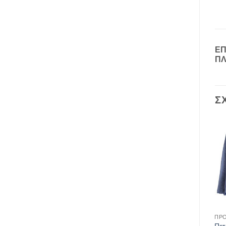
Ε
Π
Σ
ΠΡΟΣΩΠΙΚΉ ΥΓΙΕΙΝΉ
ΠΡΟ
Πετσέτα Ε.Σ Μπάνιου
Πε