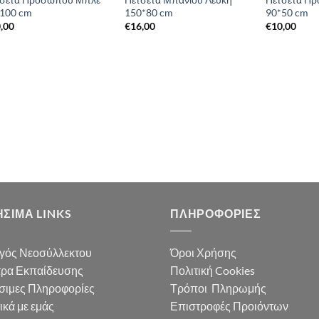
100 cm
150*80 cm
90*50 cm
,00
€
16,00
€
10,00
ΣΙΜΑ LINKS
ΠΛΗΡΟΦΟΡΊΕΣ
γός Νεοσύλλεκτου
Όροι Χρήσης
τρα Εκπαίδευσης
Πολιτική Cookies
σιμες Πληροφορίες
Τρόποι Πληρωμής
ικά με εμάς
Επιστροφές Προιόντων