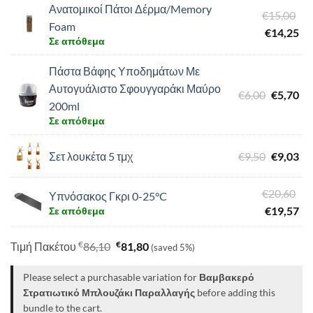
was:
τιμ
Ανατομικοί Πάτοι Δέρμα/Memory
Ori
€
15,00
€3,00.
είν
Foam
pri
Η
€
14,25
€2,
Σε απόθεμα
wa
τρ
€1
τιμ
Πάστα Βάφης Υποδημάτων Με
είν
Αυτογυάλιστο Σφουγγαράκι Μαύρο
Original
Η
€
6,00
€
5,70
€1
200ml
price
τρ
Σε απόθεμα
was:
τιμ
€6,00.
είν
Original
Η
Σετ λουκέτα 5 τμχ
€
9,50
€
9,03
€5,
price
τρ
was:
τιμ
Ori
€
20,60
Υπνόσακος Γκρι 0-25°C
€9,50.
είν
pri
Η
€
19,57
Σε απόθεμα
€9,
wa
τρ
€2
τιμ
€
€
Τιμή Πακέτου
86,10
81,80
(saved 5%)
είν
Please select a purchasable variation for
Βαμβακερό
€1
Στρατιωτικό Μπλουζάκι Παραλλαγής
before adding this
bundle to the cart.