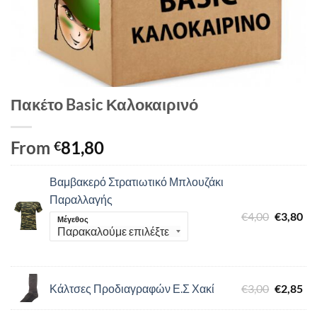
Πακέτο Basic Καλοκαιρινό
From
81,80
€
Βαμβακερό Στρατιωτικό Μπλουζάκι
Παραλλαγής
Original
Η
€
4,00
€
3,80
Μέγεθος
price
τρ
was:
τιμ
€4,00.
είν
€3,
Original
Η
Κάλτσες Προδιαγραφών Ε.Σ Χακί
€
3,00
€
2,85
price
τρ