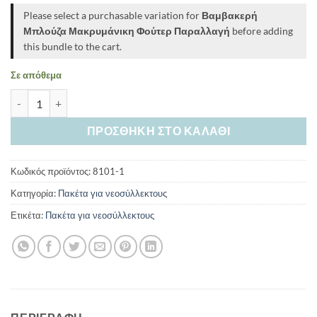
€9,
Please select a purchasable variation for
Βαμβακερή
Μπλούζα Μακρυμάνικη Φούτερ Παραλλαγή
before adding
this bundle to the cart.
Σε απόθεμα
Πακέτο Essential Χειμερινό ποσότητα
ΠΡΟΣΘΉΚΗ ΣΤΟ ΚΑΛΆΘΙ
Κωδικός προϊόντος:
8101-1
Κατηγορία:
Πακέτα για νεοσύλλεκτους
Ετικέτα:
Πακέτα για νεοσύλλεκτους