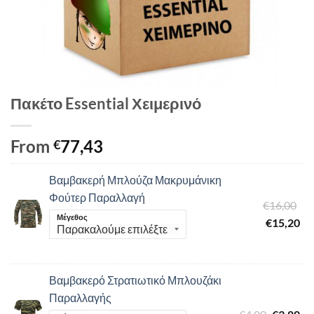
Πακέτο Essential Χειμερινό
From
77,43
€
Βαμβακερή Μπλούζα Μακρυμάνικη
Φούτερ Παραλλαγή
Ori
€
16,00
Μέγεθος
pri
Η
€
15,20
wa
τρ
€1
τιμ
είν
Βαμβακερό Στρατιωτικό Μπλουζάκι
€1
Παραλλαγής
Original
Η