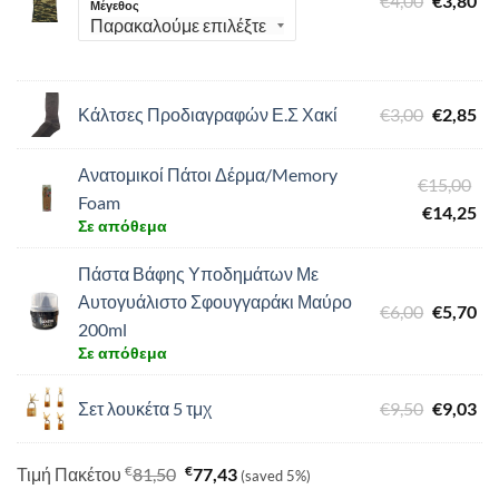
€
4,00
€
3,80
Μέγεθος
price
τρ
was:
τιμ
€4,00.
είν
€3,
Original
Η
Κάλτσες Προδιαγραφών Ε.Σ Χακί
€
3,00
€
2,85
price
τρ
was:
τιμ
Ανατομικοί Πάτοι Δέρμα/Memory
Ori
€
15,00
€3,00.
είν
Foam
pri
Η
€
14,25
€2,
Σε απόθεμα
wa
τρ
€1
τιμ
Πάστα Βάφης Υποδημάτων Με
είν
Αυτογυάλιστο Σφουγγαράκι Μαύρο
Original
Η
€
6,00
€
5,70
€1
200ml
price
τρ
Σε απόθεμα
was:
τιμ
€6,00.
είν
Original
Η
Σετ λουκέτα 5 τμχ
€
9,50
€
9,03
€5,
price
τρ
was:
τιμ
€
€
Τιμή Πακέτου
81,50
77,43
(saved 5%)
€9,50.
είν