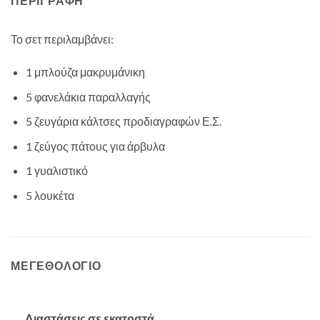
ΠΕΡΙΓΡΑΦΉ
Το σετ περιλαμβάνει:
1 μπλούζα μακρυμάνικη
5 φανελάκια παραλλαγής
5 ζευγάρια κάλτσες προδιαγραφών Ε.Σ.
1 ζεύγος πάτους για άρβυλα
1 γυαλιστικό
5 λουκέτα
ΜΕΓΕΘΟΛΌΓΙΟ
Διαστάσεις σε εκατοστά