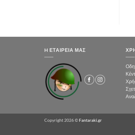
H ΕΤΑΙΡΕΙΑ ΜΑΣ
ΧΡΉ
Οδη
Κέν
Χρή
Σχετ
Ανα
Copyright 2026 ©
Fantaraki.gr