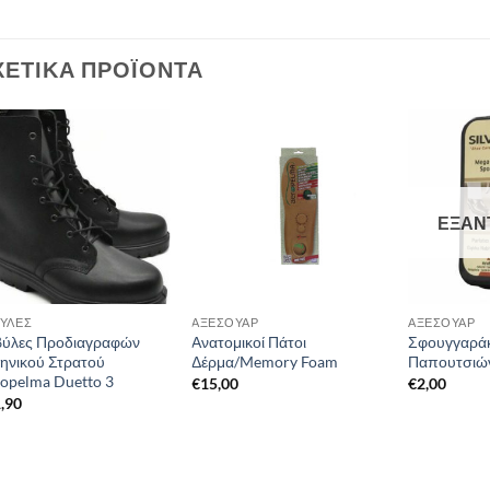
ΧΕΤΙΚΆ ΠΡΟΪΌΝΤΑ
ΕΞΑΝ
ΎΛΕΣ
ΑΞΕΣΟΥΆΡ
ΑΞΕΣΟΥΆΡ
ύλες Προδιαγραφών
Ανατομικοί Πάτοι
Σφουγγαράκ
ηνικού Στρατού
Δέρμα/Memory Foam
Παπουτσιώ
opelma Duetto 3
€
15,00
€
2,00
,90