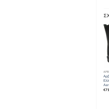
Σ
ΑΞΕΣΟΥΆΡ
ΑΡΒ
Πάστα Βάφης Υποδημάτων
Αρβ
Με Αυτογυάλιστο
Ελλ
Σφουγγαράκι Μαύρο 200ml
Aer
€
6,00
€
71