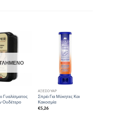
ΤΛΗΜΈΝΟ
ΑΞΕΣΟΥΆΡ
ι Γυαλίσματος
Σπρέι Για Μύκητες Και
ν Ουδέτερο
Κακοσμία
€
5,26