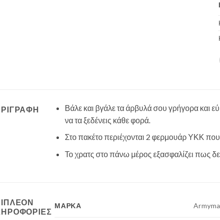
Βάλε και βγάλε τα άρβυλά σου γρήγορα και εύκ
ΕΡΙΓΡΑΦΉ
να τα ξεδένεις κάθε φορά.
Στο πακέτο περιέχονται 2 φερμουάρ ΥΚΚ που
Το χρατς στο πάνω μέρος εξασφαλίζει πως δεν
ΠΙΠΛΈΟΝ
ΜΆΡΚΑ
Armyma
ΛΗΡΟΦΟΡΊΕΣ