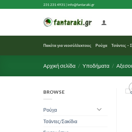
Μετάβαση
231 231 4931
|
info@fantaraki.gr
στο
περιεχόμενο
Πακέτα για νεοσύλλεκτους
Ρούχα
Τσάντες – 
Αρχική σελίδα
/
Υποδήματα
/
Αξεσο
BROWSE
Ρούχα
Τσάντες/Σακίδια