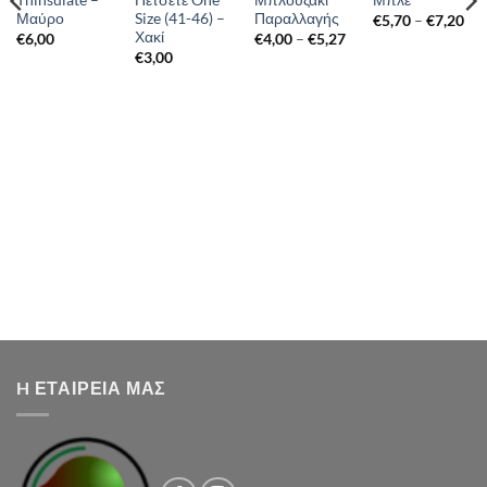
Thinsulate –
Πετσετέ One
Μπλουζάκι
Μπλε
Μαύρο
Size (41-46) –
Παραλλαγής
Pri
€
5,70
–
€
7,20
ran
Χακί
Price
€
6,00
€
4,00
–
€
5,27
€5,
range:
€
3,00
thr
€4,00
€7,
through
€5,27
H ΕΤΑΙΡΕΙΑ ΜΑΣ